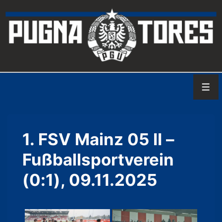
↓
Zum
Inhalt
Men
1. FSV Mainz 05 II –
Fußballsportverein
(0:1), 09.11.2025