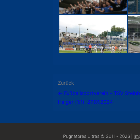
Beitragsnavigatio
Zurück
← Fußballsportverein – TSV Stein
Haiger (1:1), 27.07.2024
Pugnatores Ultras © 2011 - 2026 |
Im